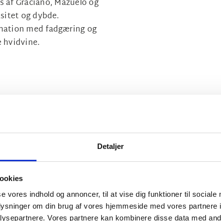
 af Graciano, Mazuelo og
sitet og dybde.
ination med fadgæring og
e hvidvine.
Histor
Detaljer
Bodegas de la Marqu
teknologi. De underj
ookies
opretholder en naturlig
se vores indhold og annoncer, til at vise dig funktioner til sociale
skaber optimale betin
oplysninger om din brug af vores hjemmeside med vores partnere i
moderne del af vingå
ysepartnere. Vores partnere kan kombinere disse data med andr