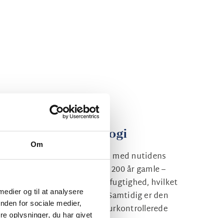
ie møder ny teknologi
Om
esa forener historiske kældre med nutidens
ordiske “calados” – mere end 200 år gamle –
, konstant temperatur og luftfugtighed, hvilket
 medier og til at analysere
gelser for lagring af vinene. Samtidig er den
nden for sociale medier,
rden udstyret med temperaturkontrollerede
e oplysninger, du har givet