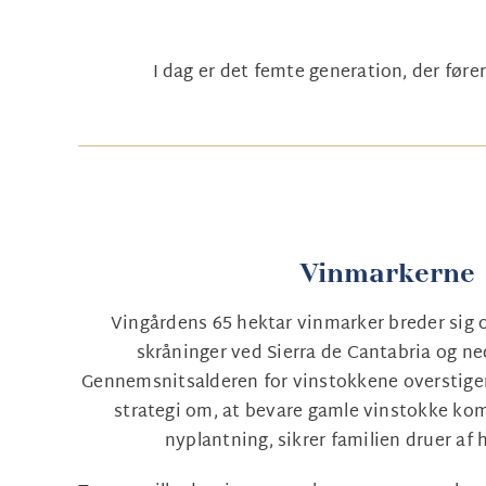
I dag er det femte generation, der før
Vinmarkerne
Vingårdens 65 hektar vinmarker breder sig 
skråninger ved Sierra de Cantabria og n
Gennemsnitsalderen for vinstokkene overstiger
strategi om, at bevare gamle vinstokke ko
nyplantning, sikrer familien druer af h