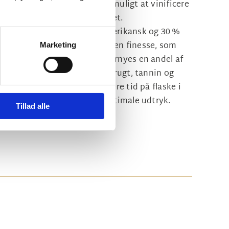
e betontanke, som gør det muligt at vinificere
separat efter mark og kvalitet.
tønder – fordelt på 70 % amerikansk og 30 %
inene langsomt og udvikler den finesse, som
Marketing
esas bedste vine. Hvert år fornyes en andel af
den perfekte balance mellem frugt, tannin og
lagringen får vinene yderligere tid på flaske i
angsomt modnes til deres optimale udtryk.
Tillad alle