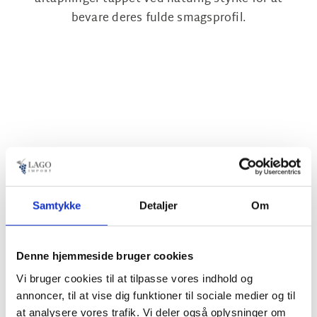
bevare deres fulde smagsprofil.
En personlig tilgang
Samtykke
Detaljer
Om
En unik detalje ved Watt Whisky er måden,
Denne hjemmeside bruger cookies
hvorpå flaskerne kategoriseres efter farver i
stedet for de traditionelle whiskyregioner.
Vi bruger cookies til at tilpasse vores indhold og
annoncer, til at vise dig funktioner til sociale medier og til
Dette koncept udspringer af Mark Watts milde
at analysere vores trafik. Vi deler også oplysninger om