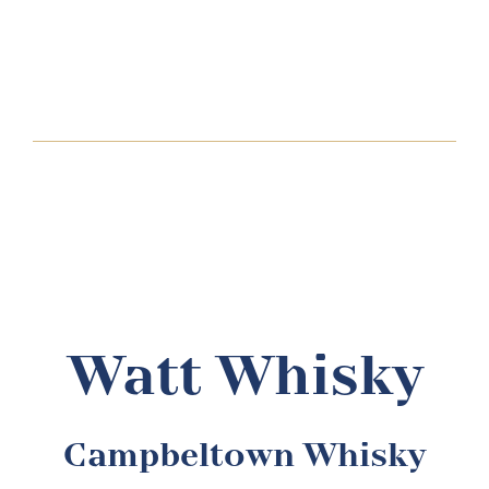
Ko
B2
Watt Whisky
Campbeltown Whisky