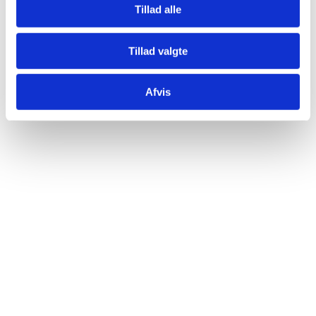
whiskyudvælgelsen,
Tillad alle
som giver forbrugerne en ny måde at navigere i
smagsprofiler på.
Tillad valgte
Afvis