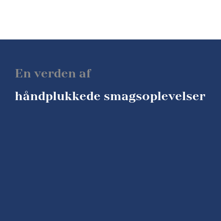
En verden af
håndplukkede smagsoplevelser