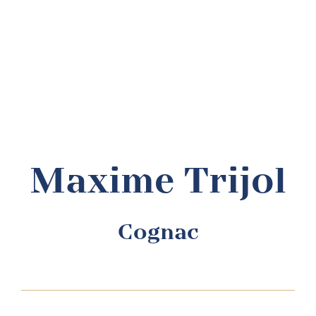
Ko
B2
Maxime Trijol
Cognac