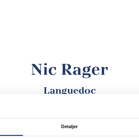
Nic Rager
Languedoc
Detaljer
it, der bare leverer år efter år. Med sin dybe rubinfarve