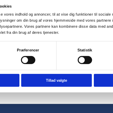
er de klassiske træk fra druen med Languedocs varme og kr
ookies
se vores indhold og annoncer, til at vise dig funktioner til sociale
r, som jordbær og kirsebær, understøttet af en blid duft
oplysninger om din brug af vores hjemmeside med vores partnere i
ng på egetræsfade tilføjer dybde og en let sødme til det 
ysepartnere. Vores partnere kan kombinere disse data med andr
hagelig frisk syre, hvor nuancer af blomme, salvie og en
et fra din brug af deres tjenester.
ish.
Præferencer
Statistik
sig godt til både kødretter, som lam og kalv, og til lette
 lag af frugt og krydderier, som kun en ægte Pinot Noir k
overraske og begejstre, både til hverdagsnydelse og særlig
Tillad valgte