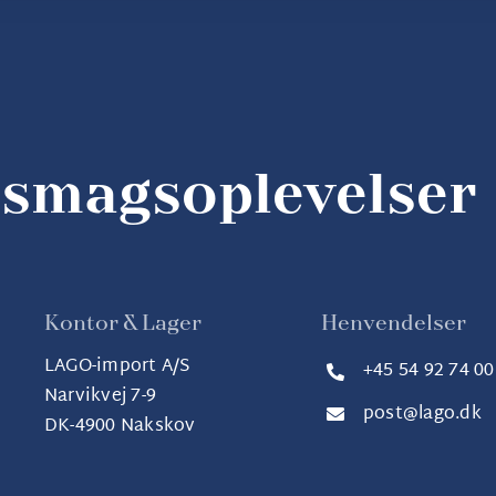
smagsoplevelser
Kontor & Lager
Henvendelser
LAGO-import A/S
+45 54 92 74 00
Narvikvej 7-9
post@lago.dk
DK-4900 Nakskov