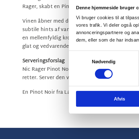
Rager, skabt en Pinot Noir en vin, der balancer
Denne hjemmeside bruger c
Vi bruger cookies til at tilpas
Vinen åbner med delikate noter af lyse røde bæ
vores trafik. Vi deler også 
subtile hints af vanilje fra de 6 måneders lagri
annonceringspartnere og anal
en mellemfyldig krop, saftige tanniner og en be
dem, eller som de har indsaml
glat og vedvarende og slutter af med en blød fin
Samtykkevalg
Serveringsforslag
Nødvendig
Nic Rager Pinot Noir er en alsidig vin, der gør 
retter. Server den ved 16-18 °C og nyd de skønne
En Pinot Noir fra Languedoc, der uden tvivl vil 
Afvis