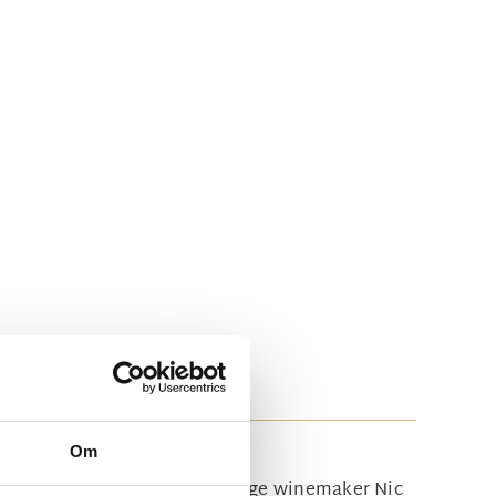
Om
 og frodige aromaer har den unge winemaker Nic