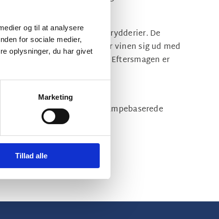
aftfulde terroir.
 medier og til at analysere
 af sommerblomster og lette krydderier. De
nden for sociale medier,
samlede udtryk. I smagen folder vinen sig ud med
e oplysninger, du har givet
 smule chokolade træder frem. Eftersmagen er
Marketing
re serveringer som fjerkræ og svampebaserede
an levere.
e lejligheder.
Tillad alle