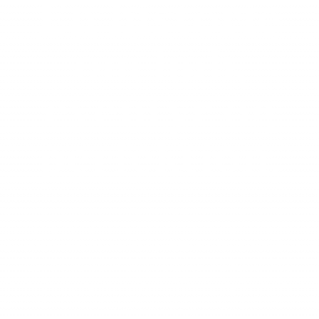
En historie
om håb,
eventyr og
perfektion.
Espero er en samling af luksuriøse blends,
der kombinerer tålmodighed, håndværk og
tradition. Fremstillet med respekt for
århundreders erfaring inden for