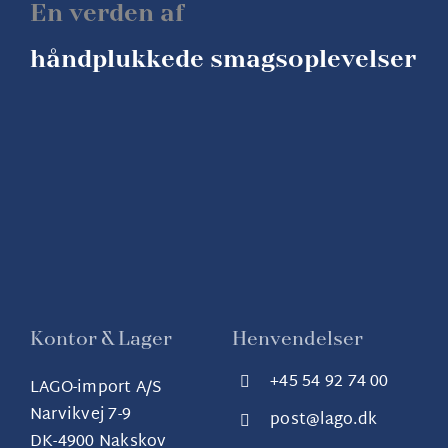
En verden af
håndplukkede smagsoplevelser
Kontor & Lager
Henvendelser
+45 54 92 74 00
LAGO-import A/S
Narvikvej 7-9
post@lago.dk
DK-4900 Nakskov