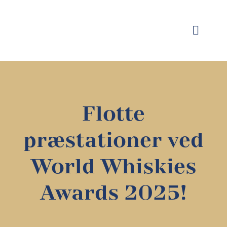
Skip
to
content
Toggle
Naviga
Fo
Vin 
Flotte
Sp
præstationer ved
World Whiskies
Om LAGO
Awards 2025!
Find f