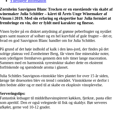
Yderligere information
Zornheim Sauvignon Blanc Trocken er en enestående vin skabt af
winemaker Julia Schittler – kåret til Årets Unge Winemaker af
Vinum i 2019. Med sin erfaring og ekspertise har Julia formået at
frembringe en vin, der er fyldt med karakter og finesse.
Vinen byder på en diskret antydning af grønne peberfrugter og nyslået
græs samt nuancer af solbær og en hel kurvfuld af gule frugter – det er,
hvad en god Sauvignon Blanc handler om for Julia Schittler.
På grund af det høje indhold af kalk i den løss-jord, der findes på det
solrige plateau ved Zornheimer Berg, får vinen fine mineralske noter,
som yderligere fremhæves gennem den tolv timer lange maceration.
Sammen med en harmonisk syrestruktur skaber dette en ekstremt
forfriskende og spændende aroma i glasset.
Julia Schittles Sauvignon-vinstokke blev plantet for over 15 år siden,
længe før druesorten blev en trend i området. Vinstokkene er derfor i
den bedste alder og er med til at skabe en eksplosiv vinoplevelse.
Serveringstips:
Fantastisk ledsager til middelhavsinspireret køkken, fjerkræ, pasta eller
som aperitif. Den er også velegnede til fisk og skaldyr. Bør serveres
afkølet, gerne ved 10-12 grader.