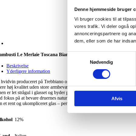
Denne hjemmeside bruger c
Vi bruger cookies til at tilpas
vores trafik. Vi deler også 
annonceringspartnere og anal
dem, eller som de har indsaml
ambusti Le Merlaie Toscana Bianco
Samtykkevalg
Nødvendig
Beskrivelse
Yderligere information
 hvidvin produceret på Trebbiano og Chardonnay, med renhed og charme. 
vere høj kvalitet uden store armbevægelser.
en er let strågul i glasset og byder på en diskret duft af citrus og lyse 
d fokus på at bevare druernes naturlige friskhed og fremstår derfor
Afvis
 et rent og ukompliceret glas – perfekt til uformelle stunder.
lkohol
12%
Land
Italien