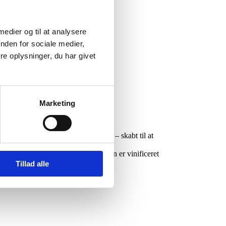
 medier og til at analysere
nden for sociale medier,
e oplysninger, du har givet
Marketing
be rødder i det toscanske vinland – skabt til at
 et sprødt og forfriskende udtryk. Den er vinificeret
Tillad alle