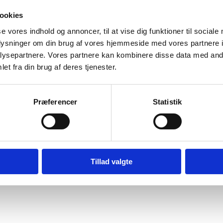
ookies
se vores indhold og annoncer, til at vise dig funktioner til sociale
oplysninger om din brug af vores hjemmeside med vores partnere i
ysepartnere. Vores partnere kan kombinere disse data med andr
et fra din brug af deres tjenester.
Præferencer
Statistik
Vinen er fremstillet af Trambusti – en erfaren familieproducent med dy
frugter. Smagen er tør, livlig og balanceret med en fin syre, der giver den
Tillad valgte