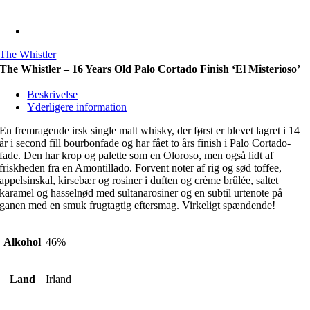
The Whistler
The Whistler – 16 Years Old Palo Cortado Finish ‘El Misterioso’
Beskrivelse
Yderligere information
En fremragende irsk single malt whisky, der først er blevet lagret i 14
år i second fill bourbonfade og har fået to års finish i Palo Cortado-
fade. Den har krop og palette som en Oloroso, men også lidt af
friskheden fra en Amontillado. Forvent noter af rig og sød toffee,
appelsinskal, kirsebær og rosiner i duften og crème brûlée, saltet
karamel og hasselnød med sultanarosiner og en subtil urtenote på
ganen med en smuk frugtagtig eftersmag. Virkeligt spændende!
Alkohol
46%
Land
Irland