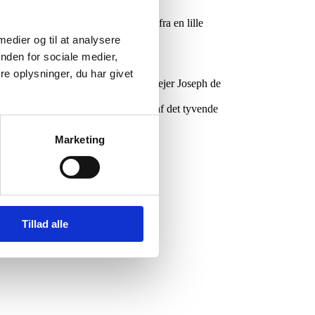
e blanding er fuldendt med druer fra en lille
.
 medier og til at analysere
nden for sociale medier,
rugter og solbær.
e oplysninger, du har givet
nceret i 1864 af husets daværende ejer Joseph de
ere deres champagner i begyndelsen af det tyvende
Marketing
gorgeous!”
Tillad alle