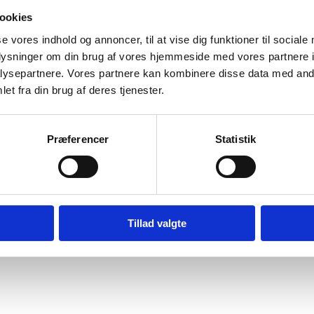
ookies
a Premier Cru og Grand Cru marker fra ”Montagne de Reims”. Den endelig
r der er høstet til denne frorygende champagne. Dosagen udgør 7g/liter
se vores indhold og annoncer, til at vise dig funktioner til sociale
oplysninger om din brug af vores hjemmeside med vores partnere i
r er flot afbalanceret. Eftersmagen indeholder aromaer af friske røde f
ysepartnere. Vores partnere kan kombinere disse data med andr
noplivet fortælling om den mytiske ”Champagne Princes”, som blev la
et fra din brug af deres tjenester.
 de krystalflasker, som de europæisk aristokratier brugte til at dekant
Præferencer
Statistik
!
aromatic, with lovely cherry and black currant flavors in the finish. Just 
Tillad valgte