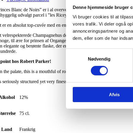
Denne hjemmeside bruger c
rinces Blanc de Noirs” er i al overvejende grad produceret på druer fr
hyggelig udvalgt parcel i ”les Riceys”, og det er udelukkende Pinot Noi
Vi bruger cookies til at tilpas
vores trafik. Vi deler også 
t er en absolut top-cuvée med en enorm aromatisk rigdom og friskhed, de
annonceringspartnere og anal
t velrespekterede Champagnehus de Venoge har med ”Princes-serien” ge
dem, eller som de har indsaml
noge, til ære for prinsen af Organge.
n elegante og berømte flaske, der er udformet som en karaffel minder om
hundrede.
Samtykkevalg
Nødvendig
 point hos Robert Parker!
n the palate, this is a mouthful of round, fresh and delicate Champagne
is seriously structured yet very finessed, lithe, elegant and persistently 
Afvis
Alkohol
12%
tørrelse
75 cl.
Land
Frankrig