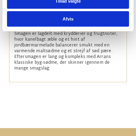
Tillad valgte
Resultatet er en whisky med stor charme og
kompleksitet. Den dybe mahognifarve ledsages af
Afvis
en aroma, der byder på vaniljekrydderi, moden
citrus og tørret frugt med et strejf af nødder.
Smagen er lagdelt med krydderier og frugtnoter,
hvor kanelbagt æble og et hint af
jordbærmarmelade balancerer smukt med en
varmende maltsødme og et strejf af sød pære.
Eftersmagen er lang og kompleks med Arrans
klassiske byg-sødme, der skinner igennem de
mange smagslag.